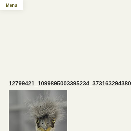
Menu
12799421_1099895003395234_37316329438