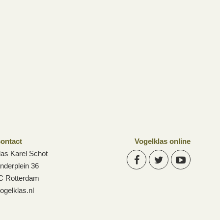
ontact
Vogelklas online
las Karel Schot
anderplein 36
C Rotterdam
ogelklas.nl