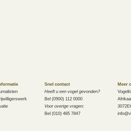
nformatie
Snel contact
Meer c
urnalisten
Heeft u een vogel gevonden?
Vogelk
ijwilligerswerk
Bel (0900) 112 0000
Afrika
atie
Voor overige vragen:
3072E
Bel (010) 485 7847
info@v