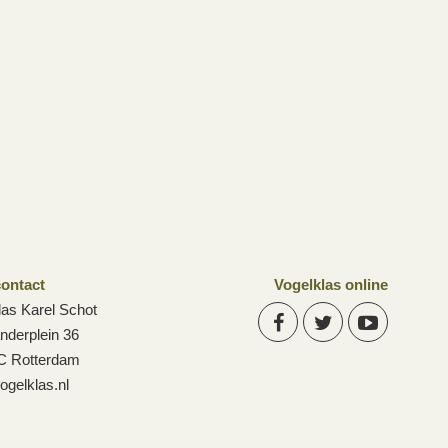
ontact
Vogelklas online
las Karel Schot
anderplein 36
C Rotterdam
ogelklas.nl