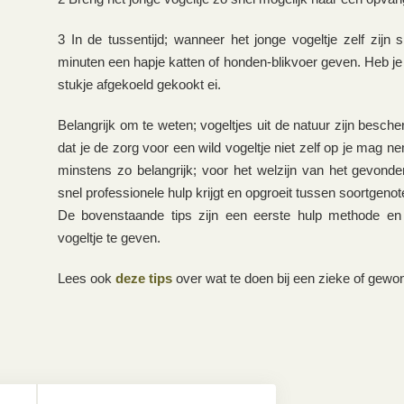
3 In de tussentijd; wanneer het jonge vogeltje zelf zijn
minuten een hapje katten of honden-blikvoer geven. Heb je d
stukje afgekoeld gekookt ei.
Belangrijk om te weten; vogeltjes uit de natuur zijn besche
dat je de zorg voor een wild vogeltje niet zelf op je mag
minstens zo belangrijk; voor het welzijn van het gevonde
snel professionele hulp krijgt en opgroeit tussen soortgenot
De bovenstaande tips zijn een eerste hulp methode en
vogeltje te geven.
Lees ook
deze tips
over wat te doen bij een zieke of gewo