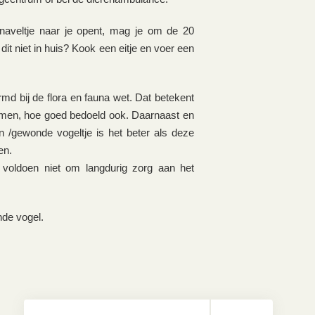
 snaveltje naar je opent, mag je om de 20
it niet in huis? Kook een eitje en voer een
rmd bij de flora en fauna wet. Dat betekent
 nemen, hoe goed bedoeld ook. Daarnaast en
n /gewonde vogeltje is het beter als deze
en.
 voldoen niet om langdurig zorg aan het
nde vogel.