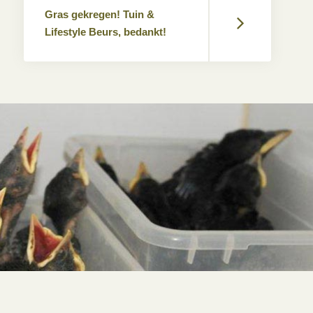
Gras gekregen! Tuin &
Lifestyle Beurs, bedankt!