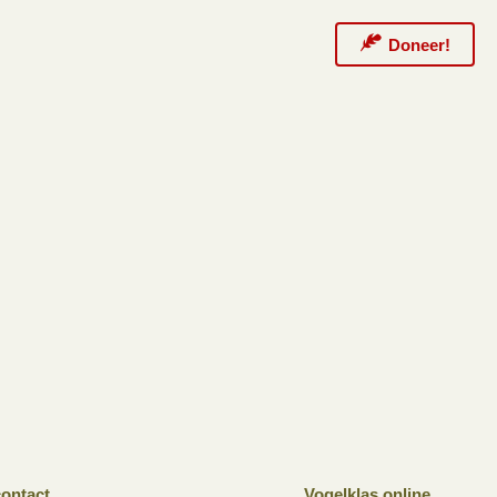
Doneer!
ontact
Vogelklas online