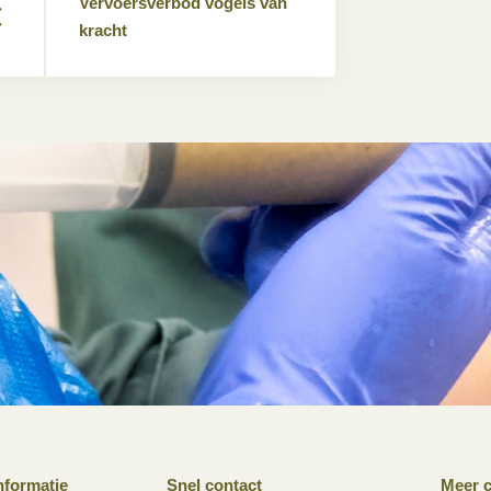
Vervoersverbod vogels van
kracht
nformatie
Snel contact
Meer c