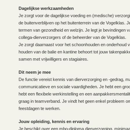
Dagelijkse werkzaamheden
Je zorgt voor de dagelijkse voeding en (medische) verzorgi
de buitenverblijven op het buitenterrein van de Vogelklas. J
termen van gezondheid en welzijn. Je legt je bevindingen va
collega-dierverzorgers of de beheerder van de Vogelklas.
Je zorgt daarnaast voor het schoonhouden en onderhoud van
houden van de balie en kantine behoort tot jouw takenpak
samen met vrijwilligers en stagiaires.
Dit neem je mee
De functie vereist kennis van dierverzorging en -gedrag, m
communicatieve en sociale vaardigheden. Je hebt een groot
hebt een flexibele werkinstelling en een aanpakkersmentalit
graag in teamverband. Je vindt het geen enkel probleem o
feestdagen te werken.
Jouw opleiding, kennis en ervaring
Je beschikt over een mbo-diploma dierverzorging, minimaal