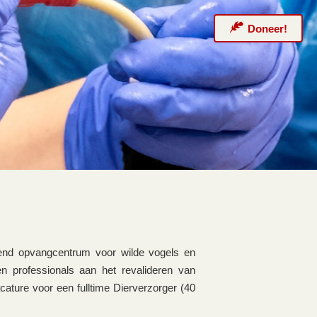
Doneer!
rend opvangcentrum voor wilde vogels en
en professionals aan het revalideren van
ature voor een fulltime Dierverzorger (40