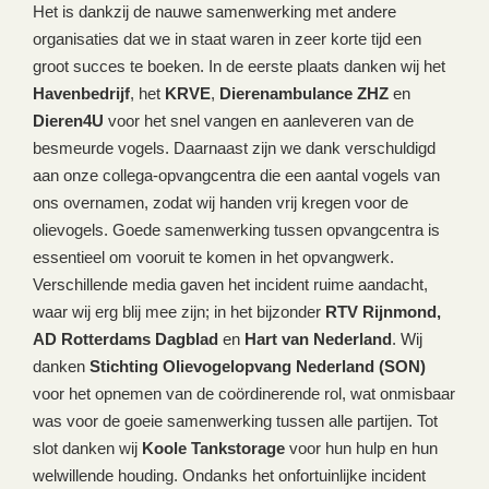
Het is dankzij de nauwe samenwerking met andere
organisaties dat we in staat waren in zeer korte tijd een
groot succes te boeken. In de eerste plaats danken wij het
Havenbedrijf
, het
KRVE
,
Dierenambulance ZHZ
en
Dieren4U
voor het snel vangen en aanleveren van de
besmeurde vogels. Daarnaast zijn we dank verschuldigd
aan onze collega-opvangcentra die een aantal vogels van
ons overnamen, zodat wij handen vrij kregen voor de
olievogels. Goede samenwerking tussen opvangcentra is
essentieel om vooruit te komen in het opvangwerk.
Verschillende media gaven het incident ruime aandacht,
waar wij erg blij mee zijn; in het bijzonder
RTV Rijnmond,
AD Rotterdams Dagblad
en
Hart van Nederland
. Wij
danken
Stichting Olievogelopvang Nederland (SON)
voor het opnemen van de coördinerende rol, wat onmisbaar
was voor de goeie samenwerking tussen alle partijen. Tot
slot danken wij
Koole Tankstorage
voor hun hulp en hun
welwillende houding. Ondanks het onfortuinlijke incident